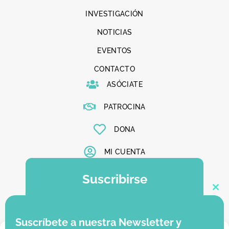
INVESTIGACIÓN
NOTICIAS
EVENTOS
CONTACTO
ASÓCIATE
PATROCINA
DONA
MI CUENTA
Suscribirse
Clo
Suscríbete a nuestra newsletter y se el
primero en enterarte de todas nuestras
Suscríbete a nuestra Newsletter y
novedades