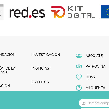
UNDACIÓN
INVESTIGACIÓN
ASÓCIATE
PATROCINA
ÓN DE LA
NOTICIAS
LDAD
DONA
EVENTOS
ACIÓN
MI CUENTA
CONTACTO
AZGO
Nombre comp
NINO
Nombre
completo