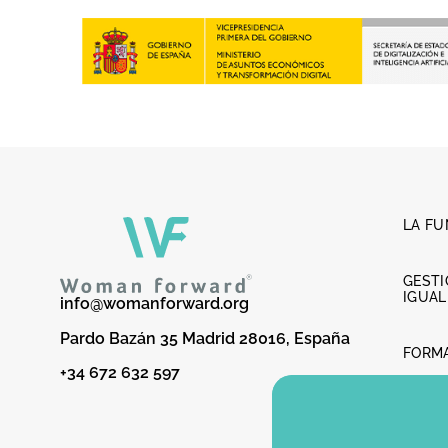
LA F
GESTI
IGUA
info@womanforward.org
Pardo Bazán 35 Madrid 28016, España
FORM
+34 672 632 597
LIDER
FEME