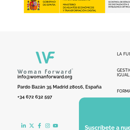
LA F
GESTI
IGUA
info@womanforward.org
Pardo Bazán 35 Madrid 28016, España
FORM
+34 672 632 597
LIDER
FEME
Suscríbete a nu