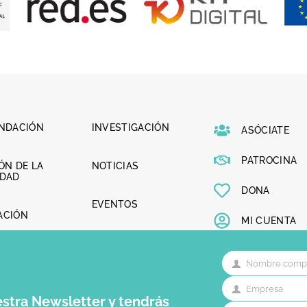
UNDACIÓN
INVESTIGACIÓN
ASÓCIATE
PATROCINA
ÓN DE LA
NOTICIAS
LDAD
DONA
EVENTOS
ACIÓN
MI CUENTA
CONTACTO
AZGO
Nombre comp
NINO
Nombre
completo
Para ofrecer
Empresa
Empresa
almacenar y/
estra Newsletter y tendrás