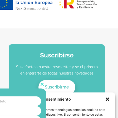
Suscribirse
Suscríbete a nuestra newsletter y se el primero
en enterarte de todas nuestras novedades
Suscribirme
Close this module
Gestionar consentimiento
leto
 las mejores experiencias, utilizamos tecnologías como las cookies para
o acceder a la información del dispositivo. El consentimiento de estas