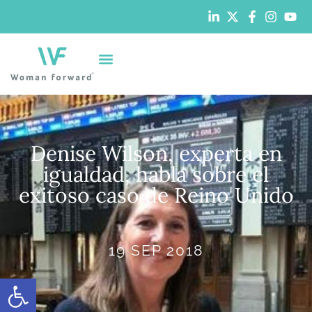
Denise Wilson, experta en
igualdad, habla sobre el
exitoso caso de Reino Unido
19 SEP 2018
Abrir barra de herramientas