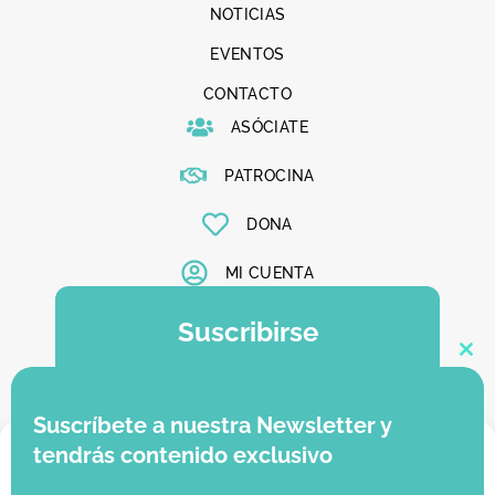
NOTICIAS
EVENTOS
CONTACTO
ASÓCIATE
PATROCINA
DONA
MI CUENTA
Suscribirse
Clo
Suscríbete a nuestra newsletter y se el
primero en enterarte de todas nuestras
Suscríbete a nuestra Newsletter y
novedades
Gestionar consentimiento
tendrás contenido exclusivo
Suscribirme