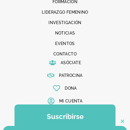
FORMACIÓN
LIDERAZGO FEMENINO
INVESTIGACIÓN
NOTICIAS
EVENTOS
CONTACTO
ASÓCIATE
PATROCINA
DONA
MI CUENTA
Suscribirse
Clo
Suscríbete a nuestra newsletter y se el