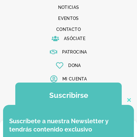
NOTICIAS
EVENTOS
CONTACTO
ASÓCIATE
PATROCINA
DONA
MI CUENTA
Suscribirse
Clo
Suscríbete a nuestra newsletter y se el
primero en enterarte de todas nuestras
Suscríbete a nuestra Newsletter y
novedades
Gestionar consentimiento
tendrás contenido exclusivo