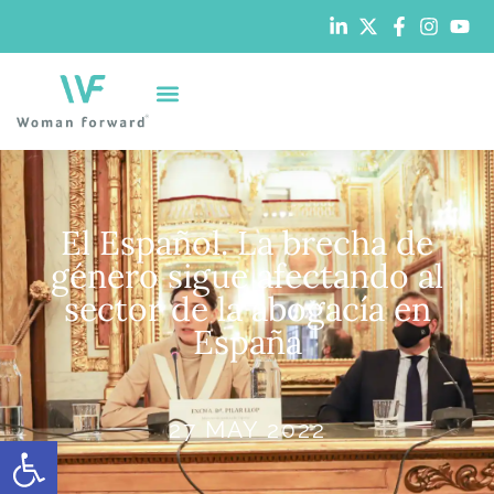
El Español. La brecha de
género sigue afectando al
sector de la abogacía en
España
27 MAY 2022
Abrir barra de herramientas