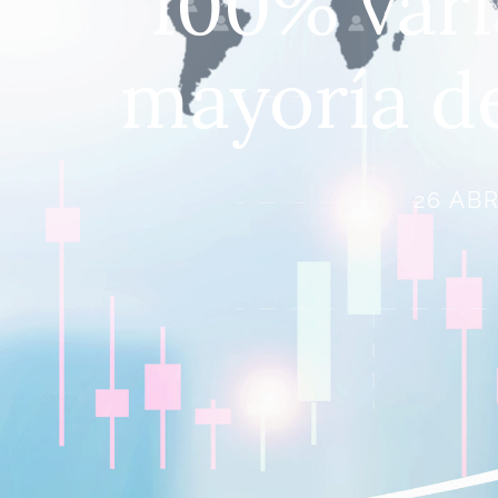
100% vari
mayoría de
26 ABR