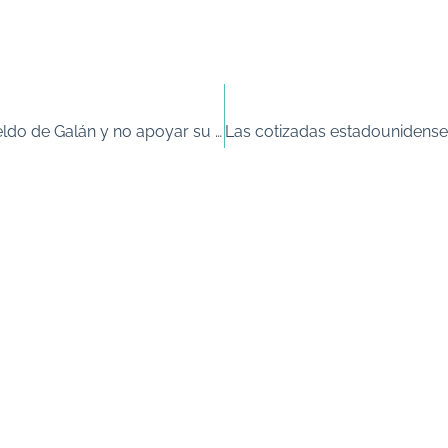
UGT, CCOO y un ‘proxy’ piden votar contra el sueldo de Galán y no apoyar su reelección