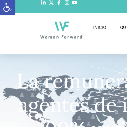
Abrir barra de herramientas
INICIO
QU
La remunera
agentes de 