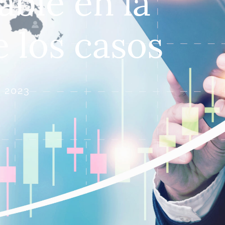
able en la
 los casos
 2023