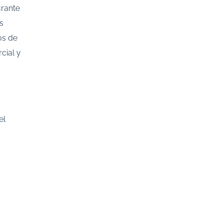
urante
s
os de
cial y
el