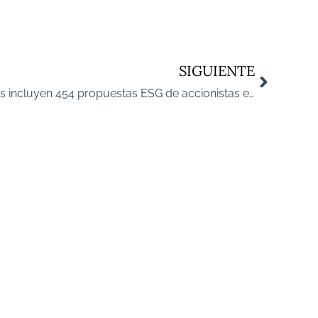
SIGUIENTE
Las cotizadas estadounidenses incluyen 454 propuestas ESG de accionistas en las juntas de este año