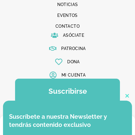
NOTICIAS
EVENTOS
CONTACTO
ASÓCIATE
PATROCINA
DONA
MI CUENTA
Suscribirse
Clo
Suscríbete a nuestra newsletter y se el
primero en enterarte de todas nuestras
Suscríbete a nuestra Newsletter y
novedades
Gestionar consentimiento
tendrás contenido exclusivo
Suscribirme