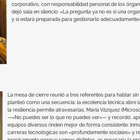
corporativo, con responsabilidad personal de los órgan
dejó sala en silencio: «La pregunta ya no es si una orga
y si estará preparada para gestionarlo adecuadamente»
La mesa de cierre reunió a tres referentes para hablar sin 
planteó como una secuencia: la excelencia técnica abre la
la resiliencia permite atravesarlas. María Vázquez (Microso
—«No puedes ser lo que no puedes ver»— y recordó, apoy
equipos diversos rinden mejor de forma consistente. Inm
carreras tecnológicas son «profundamente sociales» y re
precisamente porque somos distintos, es necesaria la pre