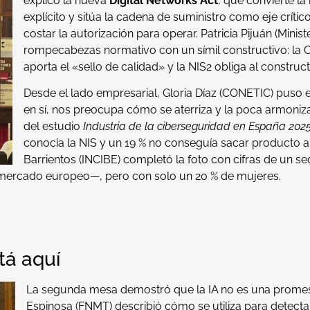
explicó la nueva
Digital Networks Act
, que convierte la
explícito y sitúa la cadena de suministro como eje críti
costar la autorización para operar. Patricia Pijuán (Minis
rompecabezas normativo con un símil constructivo: la CRA 
aporta el «sello de calidad» y la NIS2 obliga al construct
Desde el lado empresarial, Gloria Díaz (CONETIC) puso 
en sí, nos preocupa cómo se aterriza y la poca armoniza
del estudio
Industria de la ciberseguridad en España 202
conocía la NIS y un 19 % no conseguía sacar producto a
Barrientos (INCIBE) completó la foto con cifras de un s
 mercado europeo—, pero con solo un 20 % de mujeres.
stá aquí
La segunda mesa demostró que la IA no es una promesa
Espinosa (FNMT) describió cómo se utiliza para detectar