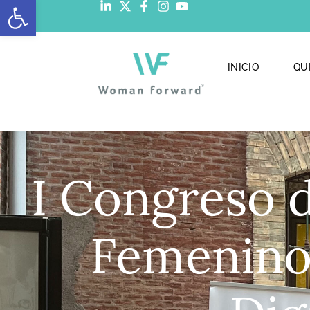
Abrir barra de herramientas
INICIO
QU
I Congreso 
Femenino 