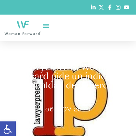
Lawyerpress. Woman
Forward pide un índice de
igualdad de género
06 NOV 2020
Abrir barra de herramientas