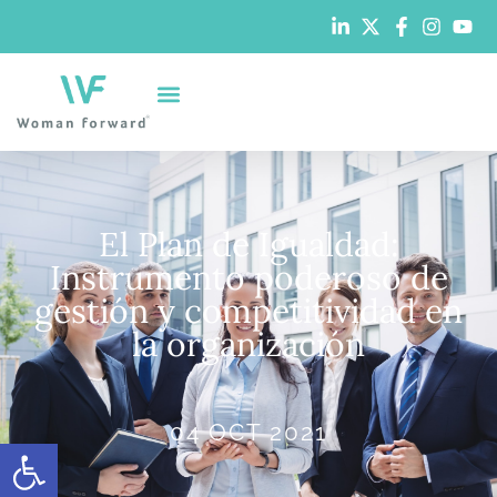
El Plan de Igualdad:
Instrumento poderoso de
gestión y competitividad en
la organización
04 OCT 2021
Abrir barra de herramientas